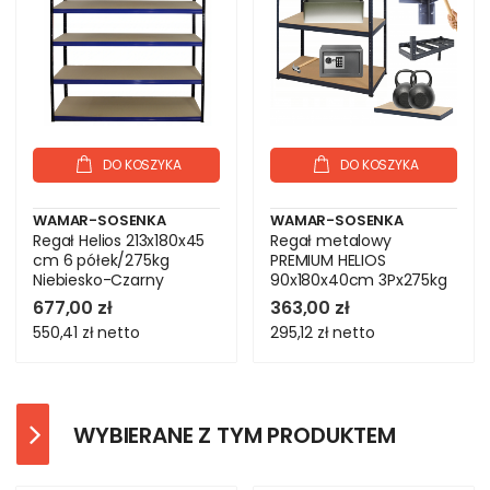
DO KOSZYKA
DO KOSZYKA
WAMAR-SOSENKA
WAMAR-SOSENKA
Regał Helios 213x180x45
Regał metalowy
cm 6 półek/275kg
PREMIUM HELIOS
Niebiesko-Czarny
90x180x40cm 3Px275kg
677,00 zł
363,00 zł
550,41 zł
netto
295,12 zł
netto
WYBIERANE Z TYM PRODUKTEM