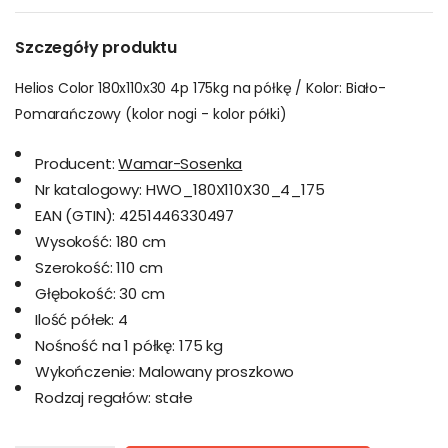
Szczegóły produktu
Helios Color 180x110x30 4p 175kg na półkę / Kolor: Biało-
Pomarańczowy (kolor nogi - kolor półki)
Producent:
Wamar-Sosenka
Nr katalogowy:
HWO_180X110X30_4_175
EAN (GTIN):
4251446330497
Wysokość:
180 cm
Szerokość:
110 cm
Głębokość:
30 cm
Ilość półek:
4
Nośność na 1 półkę:
175 kg
Wykończenie:
Malowany proszkowo
Rodzaj regałów:
stałe