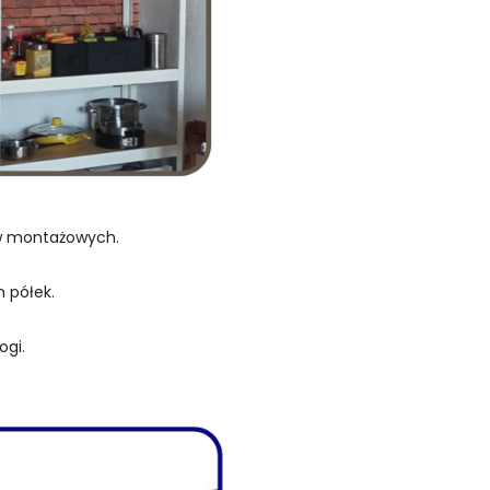
ów montażowych.
 półek.
ogi.