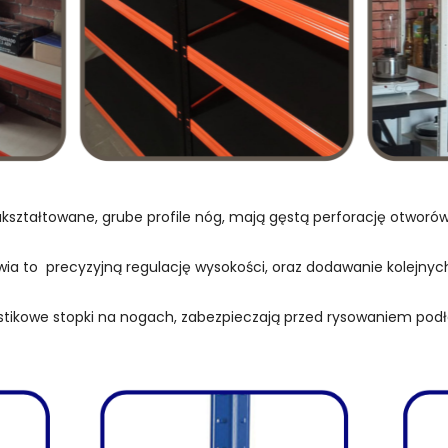
kształtowane, grube profile nóg, mają gęstą perforację otwor
wia to precyzyjną regulację wysokości, oraz dodawanie kolejnych
stikowe stopki na nogach, zabezpieczają przed rysowaniem podł