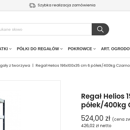
Szybka realizacja zamówienia
ATKI
PÓŁKI DO REGAŁÓW
POKROWCE
ART. OGROD
egały z tworzywa
|
Regał Helios 196x100x35 cm 6 półek/400kg Czarno
Regał Helios 
półek/400kg 
524,00 zł
(cena zw
426,02 zł
netto