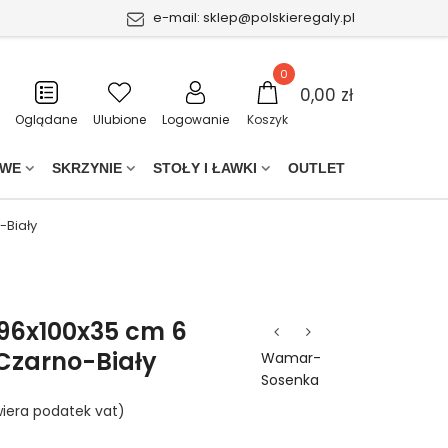
e-mail:
sklep@polskieregaly.pl
0
0,00 zł
Oglądane
Ulubione
Logowanie
Koszyk
OWE
SKRZYNIE
STOŁY I ŁAWKI
OUTLET
-Biały
196x100x35 cm 6
Czarno-Biały
Wamar-
Sosenka
iera podatek vat)