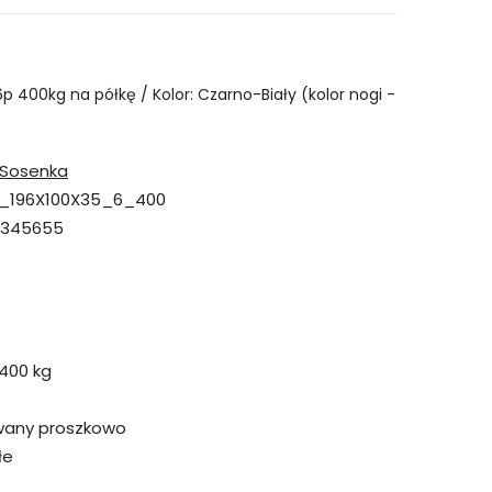
6p 400kg na półkę / Kolor: Czarno-Biały (kolor nogi -
Sosenka
_196X100X35_6_400
7345655
400 kg
wany proszkowo
łe