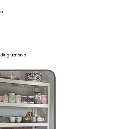
...
edług uznania.