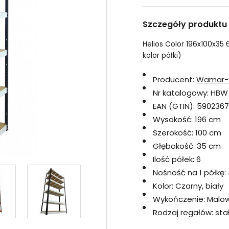
Szczegóły produktu
Helios Color 196x100x35 
kolor półki)
Producent:
Wamar-
Nr katalogowy:
HBW
EAN (GTIN):
590236
Wysokość:
196 cm
Szerokość:
100 cm
Głębokość:
35 cm
Ilość półek:
6
Nośność na 1 półkę:
Kolor:
Czarny, biały
Wykończenie:
Malo
Rodzaj regałów:
sta