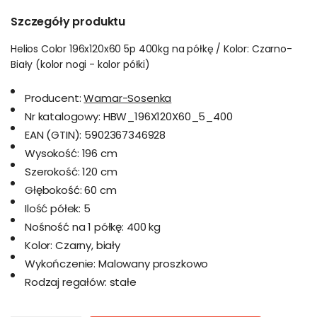
Szczegóły produktu
Helios Color 196x120x60 5p 400kg na półkę / Kolor: Czarno-
Biały (kolor nogi - kolor półki)
Producent:
Wamar-Sosenka
Nr katalogowy:
HBW_196X120X60_5_400
EAN (GTIN):
5902367346928
Wysokość:
196 cm
Szerokość:
120 cm
Głębokość:
60 cm
Ilość półek:
5
Nośność na 1 półkę:
400 kg
Kolor:
Czarny, biały
Wykończenie:
Malowany proszkowo
Rodzaj regałów:
stałe