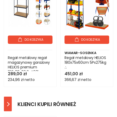
DO KOSZYKA
DO KOSZYKA
WAMAR-SOSENKA
Regał metalowy regał
Regał metalowy HELIOS
magazynowy garażowy
180x75x60cm 5Px275kg
HELIOS premium
.:.
106x110x30 3x400kg
289,00 zł
451,00 zł
234,96 zł
netto
366,67 zł
netto
KLIENCI KUPILI RÓWNIEŻ