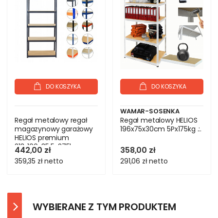
DO KOSZYKA
DO KOSZYKA
WAMAR-SOSENKA
Regał metalowy regał
Regał metalowy HELIOS
magazynowy garażowy
196x75x30cm 5Px175kg .:.
HELIOS premium
213x100x35 5x275kg
442,00 zł
358,00 zł
359,35 zł
netto
291,06 zł
netto
WYBIERANE Z TYM PRODUKTEM