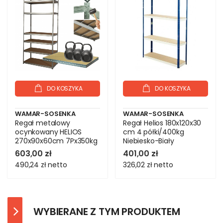
DO KOSZYKA
DO KOSZYKA
WAMAR-SOSENKA
WAMAR-SOSENKA
Regał metalowy
Regał Helios 180x120x30
ocynkowany HELIOS
cm 4 półki/400kg
270x90x60cm 7Px350kg
Niebiesko-Biały
.:.
603,00 zł
401,00 zł
490,24 zł
netto
326,02 zł
netto
WYBIERANE Z TYM PRODUKTEM