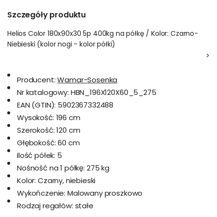
Szczegóły produktu
Helios Color 180x90x30 5p 400kg na półkę / Kolor: Czarno-
Niebieski (kolor nogi - kolor półki)
>
Producent:
Wamar-Sosenka
Nr katalogowy:
HBN_196X120X60_5_275
EAN (GTIN):
5902367332488
Wysokość:
196 cm
Szerokość:
120 cm
Głębokość:
60 cm
Ilość półek:
5
Nośność na 1 półkę:
275 kg
Kolor:
Czarny, niebieski
Wykończenie:
Malowany proszkowo
Rodzaj regałów:
stałe