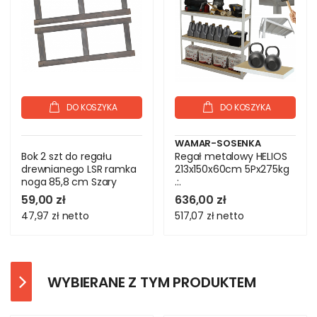
DO KOSZYKA
DO KOSZYKA
WAMAR-SOSENKA
Bok 2 szt do regału
Regał metalowy HELIOS
drewnianego LSR ramka
213x150x60cm 5Px275kg
noga 85,8 cm Szary
.:.
59,00 zł
636,00 zł
47,97 zł
netto
517,07 zł
netto
WYBIERANE Z TYM PRODUKTEM