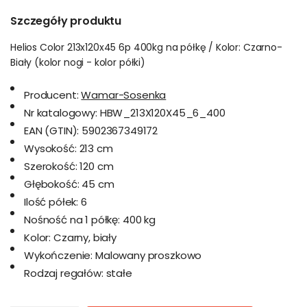
Szczegóły produktu
Helios Color 213x120x45 6p 400kg na półkę / Kolor: Czarno-
Biały (kolor nogi - kolor półki)
Producent:
Wamar-Sosenka
Nr katalogowy:
HBW_213X120X45_6_400
EAN (GTIN):
5902367349172
Wysokość:
213 cm
Szerokość:
120 cm
Głębokość:
45 cm
Ilość półek:
6
Nośność na 1 półkę:
400 kg
Kolor:
Czarny, biały
Wykończenie:
Malowany proszkowo
Rodzaj regałów:
stałe