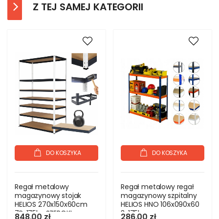
Z TEJ SAMEJ KATEGORII
DO KOSZYKA
DO KOSZYKA
Regał metalowy
Regał metalowy regał
magazynowy stojak
magazynowy szpitalny
HELIOS 270x150x60cm
HELIOS HNO 106x090x60
7Px175kg SZEROKI
3x175kg
848,00 zł
286,00 zł