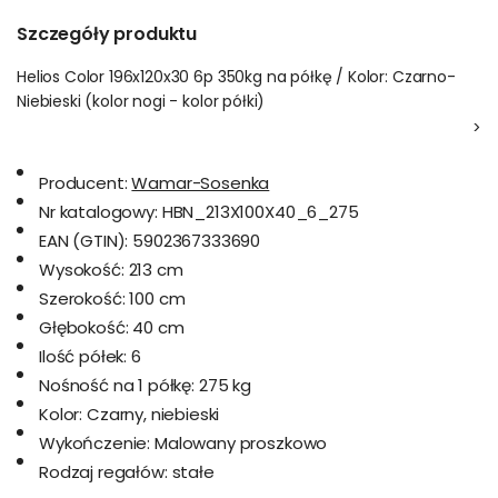
Szczegóły produktu
Helios Color 196x120x30 6p 350kg na półkę / Kolor: Czarno-
Niebieski (kolor nogi - kolor półki)
>
Producent:
Wamar-Sosenka
Nr katalogowy:
HBN_213X100X40_6_275
EAN (GTIN):
5902367333690
Wysokość:
213 cm
Szerokość:
100 cm
Głębokość:
40 cm
Ilość półek:
6
Nośność na 1 półkę:
275 kg
Kolor:
Czarny, niebieski
Wykończenie:
Malowany proszkowo
Rodzaj regałów:
stałe