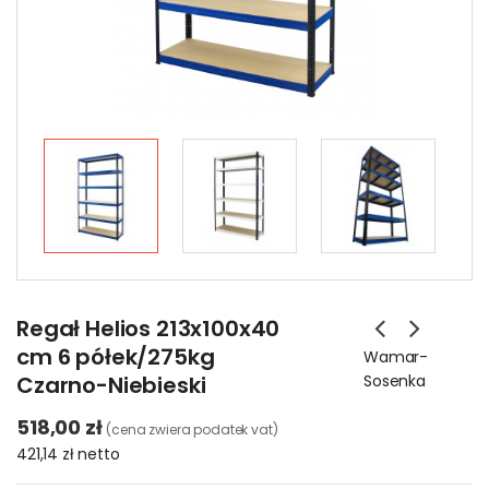
Regał Helios 213x100x40
cm 6 półek/275kg
Wamar-
Czarno-Niebieski
Sosenka
518,00 zł
(cena zwiera podatek vat)
421,14 zł
netto