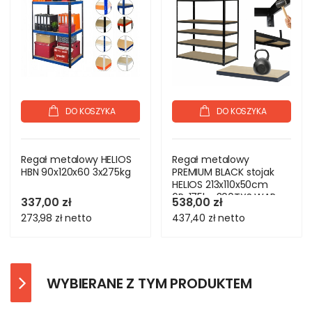
DO KOSZYKA
DO KOSZYKA
Regał metalowy HELIOS
Regał metalowy
HBN 90x120x60 3x275kg
PREMIUM BLACK stojak
HELIOS 213x110x50cm
6Px175kg 300TYS WAR
337,00 zł
538,00 zł
273,98 zł
netto
437,40 zł
netto
WYBIERANE Z TYM PRODUKTEM