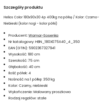
Szczegóły produktu
Helios Color 180x90x30 4p 400kg na półkę / Kolor: Czarno-
Niebieski (kolor nogi - kolor półki)
Producent:
Wamar-Sosenka
Nr katalogowy:
HBN_180X075X40_4_350
EAN (GTIN):
5902367327941
Wysokość:
180 cm
Szerokość:
75 cm
Głębokość:
40 cm
Ilość półek:
4
Nośność na 1 półkę:
350 kg
Kolor:
Czarny, niebieski
Wykończenie:
Malowany proszkowo
Rodzaj regałów:
stałe