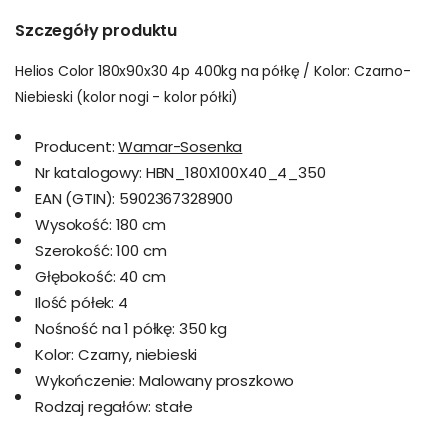
Szczegóły produktu
Helios Color 180x90x30 4p 400kg na półkę / Kolor: Czarno-
Niebieski (kolor nogi - kolor półki)
Producent:
Wamar-Sosenka
Nr katalogowy:
HBN_180X100X40_4_350
EAN (GTIN):
5902367328900
Wysokość:
180 cm
Szerokość:
100 cm
Głębokość:
40 cm
Ilość półek:
4
Nośność na 1 półkę:
350 kg
Kolor:
Czarny, niebieski
Wykończenie:
Malowany proszkowo
Rodzaj regałów:
stałe