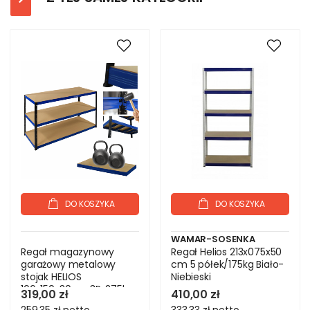
DO KOSZYKA
DO KOSZYKA
WAMAR-SOSENKA
Regał magazynowy
Regał Helios 213x075x50
garażowy metalowy
cm 5 półek/175kg Biało-
stojak HELIOS
Niebieski
106x150x30cm 3Px275kg
319,00 zł
410,00 zł
PL