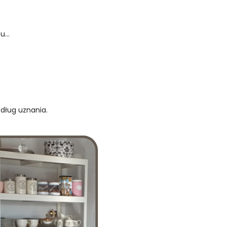
...
edług uznania.