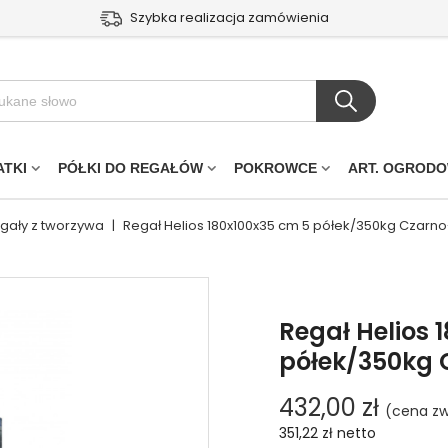
Szybka realizacja zamówienia
ATKI
PÓŁKI DO REGAŁÓW
POKROWCE
ART. OGROD
egały z tworzywa
|
Regał Helios 180x100x35 cm 5 półek/350kg Czarno
Regał Helios 
półek/350kg 
432,00 zł
(cena zw
351,22 zł
netto