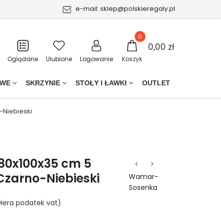
e-mail:
sklep@polskieregaly.pl
0
0,00 zł
Oglądane
Ulubione
Logowanie
Koszyk
OWE
SKRZYNIE
STOŁY I ŁAWKI
OUTLET
-Niebieski
180x100x35 cm 5
Czarno-Niebieski
Wamar-
Sosenka
iera podatek vat)