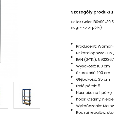
Szczegóły produktu
Helios Color 180x90x30 5
nogi - kolor półki)
Producent:
Wamar-
Nr katalogowy:
HBN
EAN (GTIN):
5902367
Wysokość:
180 cm
Szerokość:
100 cm
Głębokość:
35 cm
Ilość półek:
5
Nośność na 1 półkę:
Kolor:
Czarny, niebie
Wykończenie:
Malo
Rodzaj regałów:
sta