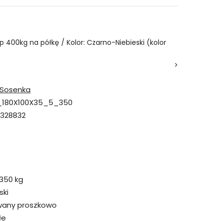
p 400kg na półkę / Kolor: Czarno-Niebieski (kolor
>
Sosenka
_180X100X35_5_350
328832
350 kg
ski
wany proszkowo
łe