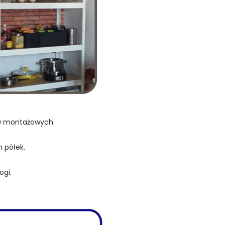
ów montażowych.
 półek.
ogi.