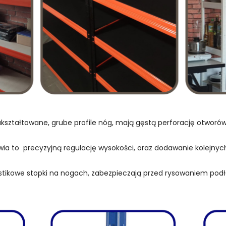
kształtowane, grube profile nóg, mają gęstą perforację otwor
wia to precyzyjną regulację wysokości, oraz dodawanie kolejnych
stikowe stopki na nogach, zabezpieczają przed rysowaniem podł