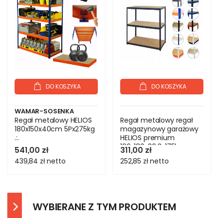
DO KOSZYKA
DO KOSZYKA
WAMAR-SOSENKA
Regał metalowy HELIOS
Regał metalowy regał
180x150x40cm 5Px275kg
magazynowy garażowy
.:.
HELIOS premium
106x180x30 3x175kg
541,00 zł
311,00 zł
439,84 zł
netto
252,85 zł
netto
WYBIERANE Z TYM PRODUKTEM