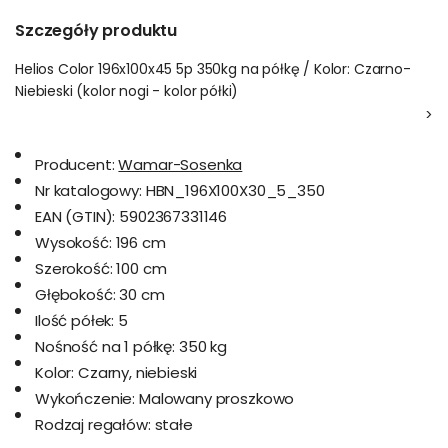
Szczegóły produktu
Helios Color 196x100x45 5p 350kg na półkę / Kolor: Czarno-
Niebieski (kolor nogi - kolor półki)
>
Producent:
Wamar-Sosenka
Nr katalogowy:
HBN_196X100X30_5_350
EAN (GTIN):
5902367331146
Wysokość:
196 cm
Szerokość:
100 cm
Głębokość:
30 cm
Ilość półek:
5
Nośność na 1 półkę:
350 kg
Kolor:
Czarny, niebieski
Wykończenie:
Malowany proszkowo
Rodzaj regałów:
stałe