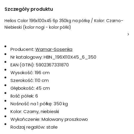
Szczegóły produktu
Helios Color 196x100x45 6p 350kg na półkę / Kolor: Czarno-
Niebieski (kolor nogi - kolor półki)
>
Producent:
Wamar-Sosenka
Nr katalogowy:
HBN_196X110X45_6_350
EAN (GTIN):
5902367331870
Wysokość:
196 cm
Szerokość:
110 cm
Głębokość:
45 cm
Ilość półek:
6
Nośność na 1 półkę:
350 kg
Kolor:
Czarny, niebieski
Wykończenie:
Malowany proszkowo
Rodzaj regałów:
stałe