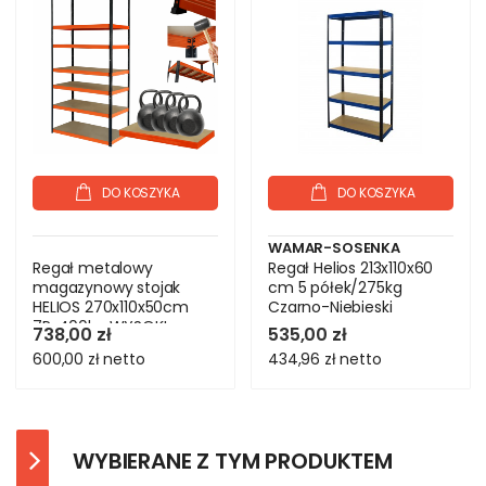
DO KOSZYKA
DO KOSZYKA
WAMAR-SOSENKA
Regał metalowy
Regał Helios 213x110x60
magazynowy stojak
cm 5 półek/275kg
HELIOS 270x110x50cm
Czarno-Niebieski
7Px400kg WYSOKI
738,00 zł
535,00 zł
600,00 zł
netto
434,96 zł
netto
WYBIERANE Z TYM PRODUKTEM