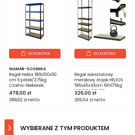
DO KOSZYKA
DO KOSZYKA
WAMAR-SOSENKA
Regał Helios 180x100x50
Regał warsztatowy
cm 5 półek/275kg
metalowy stojak HELIOS
Czarno-Niebieski
196x45x45cm 6Px175kg
MOCNY POLSKI
478,00 zł
326,00 zł
388,62 zł
netto
265,04 zł
netto
WYBIERANE Z TYM PRODUKTEM