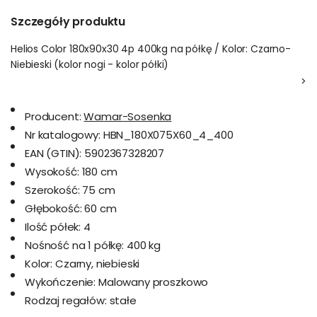
Szczegóły produktu
Helios Color 180x90x30 4p 400kg na półkę / Kolor: Czarno-
Niebieski (kolor nogi - kolor półki)
>
Producent:
Wamar-Sosenka
Nr katalogowy:
HBN_180X075X60_4_400
EAN (GTIN):
5902367328207
Wysokość:
180 cm
Szerokość:
75 cm
Głębokość:
60 cm
Ilość półek:
4
Nośność na 1 półkę:
400 kg
Kolor:
Czarny, niebieski
Wykończenie:
Malowany proszkowo
Rodzaj regałów:
stałe