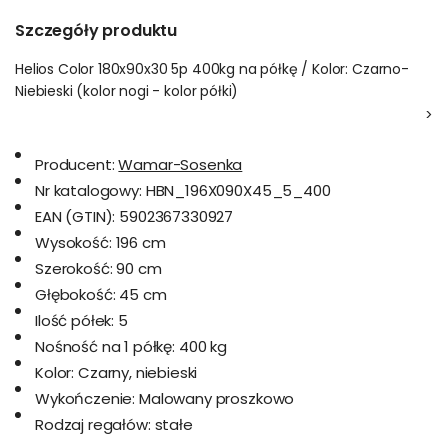
Szczegóły produktu
Helios Color 180x90x30 5p 400kg na półkę / Kolor: Czarno-
Niebieski (kolor nogi - kolor półki)
>
Producent:
Wamar-Sosenka
Nr katalogowy:
HBN_196X090X45_5_400
EAN (GTIN):
5902367330927
Wysokość:
196 cm
Szerokość:
90 cm
Głębokość:
45 cm
Ilość półek:
5
Nośność na 1 półkę:
400 kg
Kolor:
Czarny, niebieski
Wykończenie:
Malowany proszkowo
Rodzaj regałów:
stałe