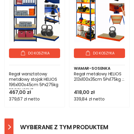
DO KOSZYKA
DO KOSZYKA
WAMAR-SOSENKA
Regał warsztatowy
Regał metalowy HELIOS
metalowy stojak HELIOS
213x100x35cm 5Px175kg .:.
196x100x45cm 5Px275kg
PRODUCENT
467,00 zł
418,00 zł
379,67 zł
netto
339,84 zł
netto
WYBIERANE Z TYM PRODUKTEM