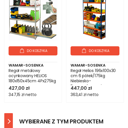
DO KOSZYKA
DO KOSZYKA
WAMAR-SOSENKA
WAMAR-SOSENKA
Regał metalowy
Regał Helios 196x100x30
ocynkowany HELIOS
cm 6 półek/175kg
180x150x45cm 4Px275kg
Niebiesko-
Pomarańczowyi
427,00 zł
447,00 zł
347,15 zł
netto
363,41 zł
netto
WYBIERANE Z TYM PRODUKTEM