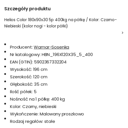
Szczegóły produktu
Helios Color 180x90x30 5p 400kg na półkę / Kolor: Czarno-
Niebieski (kolor nogi - kolor półki)
>
Producent:
Wamar-Sosenka
Nr katalogowy:
HBN_196X120X35_5_400
EAN (GTIN):
5902367332204
Wysokość:
196 cm
Szerokość:
120 cm
Głębokość:
35 cm
Ilość półek:
5
Nośność na 1 półkę:
400 kg
Kolor:
Czarny, niebieski
Wykończenie:
Malowany proszkowo
Rodzaj regałów:
stałe