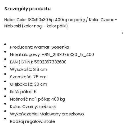
Szczegóły produktu
Helios Color 180x90x30 5p 400kg na półkę / Kolor: Czarno-
Niebieski (kolor nogi - kolor półki)
>
Producent:
Wamar-Sosenka
Nr katalogowy:
HBN_213X075X30_5_400
EAN (GTIN):
5902367332600
Wysokość:
213 cm
Szerokość:
75 cm
Głębokość:
30 cm
Ilość półek:
5
Nośność na 1 półkę:
400 kg
Kolor:
Czarny, niebieski
Wykończenie:
Malowany proszkowo
Rodzaj regałów:
stałe