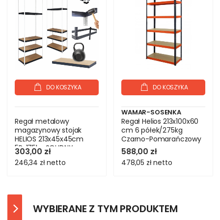
DO KOSZYKA
DO KOSZYKA
WAMAR-SOSENKA
Regał metalowy
Regał Helios 213x100x60
magazynowy stojak
cm 6 półek/275kg
HELIOS 213x45x45cm
Czarno-Pomarańczowy
5Px175kg SOLIDNY
303,00 zł
588,00 zł
246,34 zł
netto
478,05 zł
netto
WYBIERANE Z TYM PRODUKTEM