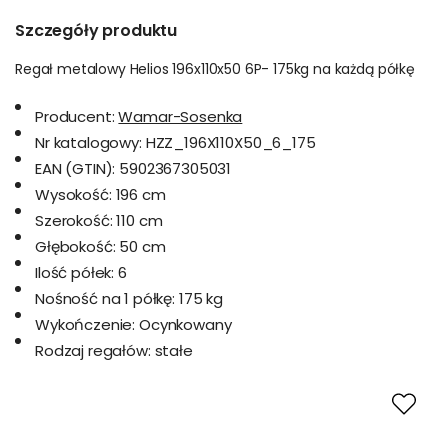
Szczegóły produktu
Regał metalowy Helios 196x110x50 6P- 175kg na każdą półkę
Producent:
Wamar-Sosenka
Nr katalogowy:
HZZ_196X110X50_6_175
EAN (GTIN):
5902367305031
Wysokość:
196 cm
Szerokość:
110 cm
Głębokość:
50 cm
Ilość półek:
6
Nośność na 1 półkę:
175 kg
Wykończenie:
Ocynkowany
Rodzaj regałów:
stałe