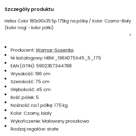
Szczegóły produktu
Helios Color 180x90x35 5p 175kg na półkę / Kolor: Czarno-Biały
(kolor nogi - kolor półki)
>
Producent:
Wamar-Sosenka
Nr katalogowy:
HBW_196X075X45_5_175
EAN (GTIN):
5902367344788
Wysokość:
196 cm
Szerokość:
75 cm
Głębokość:
45 cm
Ilość półek:
5
Nośność na 1 półkę:
175 kg
Kolor:
Czarny, biały
Wykończenie:
Malowany proszkowo
Rodzaj regałów:
stałe