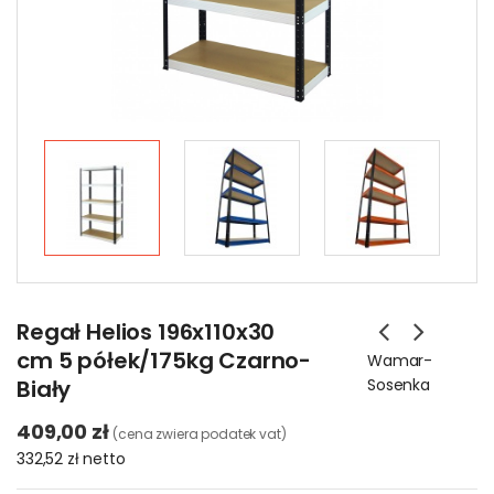
Regał Helios 196x110x30
cm 5 półek/175kg Czarno-
Wamar-
Biały
Sosenka
409,00 zł
(cena zwiera podatek vat)
332,52 zł
netto