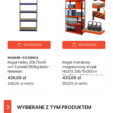
DO KOSZYKA
DO KOSZYKA
WAMAR-SOSENKA
Regał Helios 213x75x45
Regał metalowy
cm 5 półek/350kg Biało-
magazynowy stojak
Niebieski
HELIOS 213x75x30cm
6Px350kg 300TYS KOMB
426,00 zł
433,00 zł
346,34 zł
netto
352,03 zł
netto
WYBIERANE Z TYM PRODUKTEM