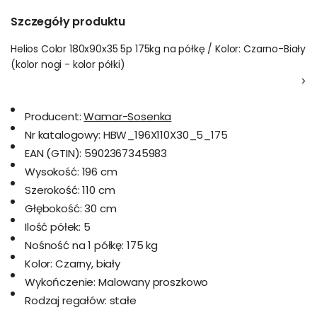
Szczegóły produktu
Helios Color 180x90x35 5p 175kg na półkę / Kolor: Czarno-Biały
(kolor nogi - kolor półki)
>
Producent:
Wamar-Sosenka
Nr katalogowy:
HBW_196X110X30_5_175
EAN (GTIN):
5902367345983
Wysokość:
196 cm
Szerokość:
110 cm
Głębokość:
30 cm
Ilość półek:
5
Nośność na 1 półkę:
175 kg
Kolor:
Czarny, biały
Wykończenie:
Malowany proszkowo
Rodzaj regałów:
stałe