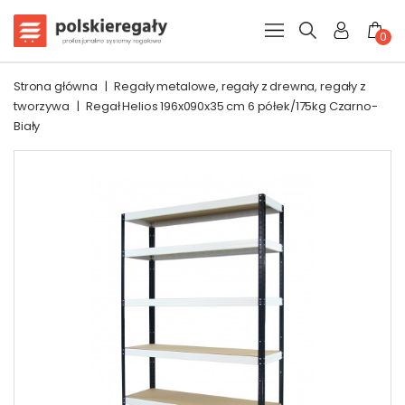
0
Strona główna
|
Regały metalowe, regały z drewna, regały z
tworzywa
|
Regał Helios 196x090x35 cm 6 półek/175kg Czarno-
Biały