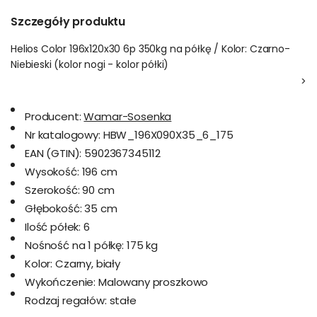
Szczegóły produktu
Helios Color 196x120x30 6p 350kg na półkę / Kolor: Czarno-
Niebieski (kolor nogi - kolor półki)
>
Producent:
Wamar-Sosenka
Nr katalogowy:
HBW_196X090X35_6_175
EAN (GTIN):
5902367345112
Wysokość:
196 cm
Szerokość:
90 cm
Głębokość:
35 cm
Ilość półek:
6
Nośność na 1 półkę:
175 kg
Kolor:
Czarny, biały
Wykończenie:
Malowany proszkowo
Rodzaj regałów:
stałe