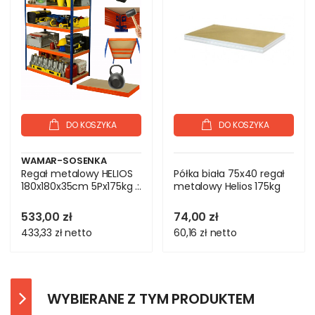
DO KOSZYKA
DO KOSZYKA
WAMAR-SOSENKA
Regał metalowy HELIOS
Półka biała 75x40 regał
180x180x35cm 5Px175kg .:.
metalowy Helios 175kg
533,00 zł
74,00 zł
433,33 zł
netto
60,16 zł
netto
WYBIERANE Z TYM PRODUKTEM