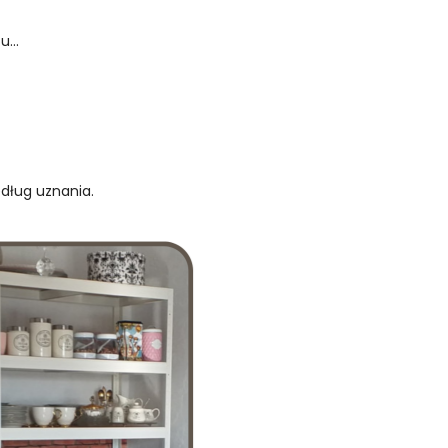
...
edług uznania.