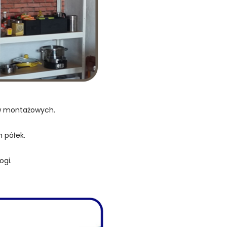
ów montażowych.
 półek.
ogi.