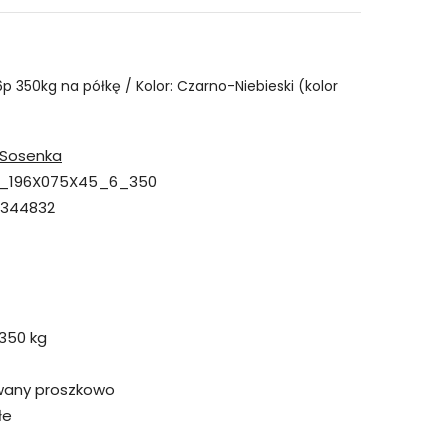
6p 350kg na półkę / Kolor: Czarno-Niebieski (kolor
Sosenka
_196X075X45_6_350
7344832
350 kg
wany proszkowo
łe