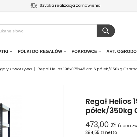
Szybka realizacja zamówienia
ATKI
PÓŁKI DO REGAŁÓW
POKROWCE
ART. OGROD
egały z tworzywa
|
Regał Helios 196x075x45 cm 6 półek/350kg Czarno
Regał Helios 
półek/350kg 
473,00 zł
(cena zw
384,55 zł
netto