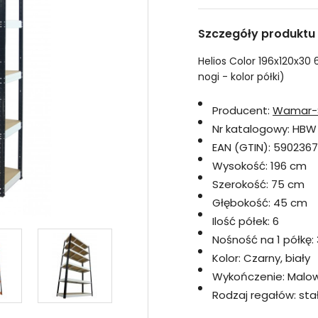
Szczegóły produktu
Helios Color 196x120x30 
nogi - kolor półki)
Producent:
Wamar-
Nr katalogowy:
HBW
EAN (GTIN):
590236
Wysokość:
196 cm
Szerokość:
75 cm
Głębokość:
45 cm
Ilość półek:
6
Nośność na 1 półkę:
Kolor:
Czarny, biały
Wykończenie:
Malo
Rodzaj regałów:
sta