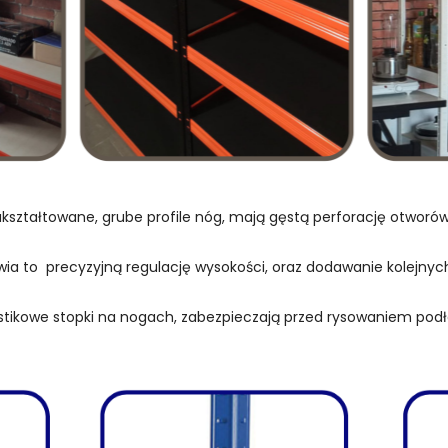
kształtowane, grube profile nóg, mają gęstą perforację otwor
wia to precyzyjną regulację wysokości, oraz dodawanie kolejnych
stikowe stopki na nogach, zabezpieczają przed rysowaniem podł