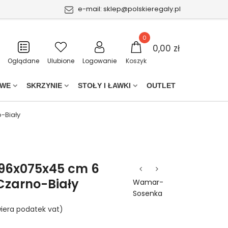
e-mail:
sklep@polskieregaly.pl
0
0,00 zł
Oglądane
Ulubione
Logowanie
Koszyk
OWE
SKRZYNIE
STOŁY I ŁAWKI
OUTLET
-Biały
196x075x45 cm 6
Czarno-Biały
Wamar-
Sosenka
iera podatek vat)