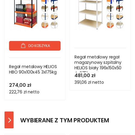
DO KOSZYKA
Regał metalowy regał
magazynowy szpitalny
Regał metalowy HELIOS
HELIOS biały 196x150x50
HBO 90x100x45 3x175kg
4x275kg
481,00 zł
391,06 zł
netto
274,00 zł
222,76 zł
netto
WYBIERANE Z TYM PRODUKTEM