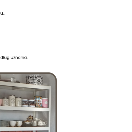
...
edług uznania.