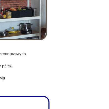
ów montażowych.
 półek.
ogi.