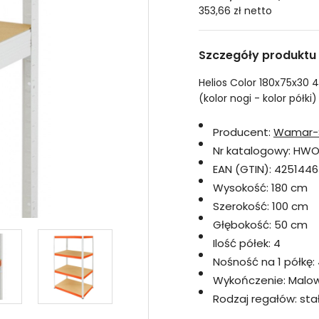
353,66 zł
netto
Szczegóły produktu
Helios Color 180x75x30 
(kolor nogi - kolor półki)
Producent:
Wamar-
Nr katalogowy:
HWO
EAN (GTIN):
4251446
Wysokość:
180 cm
Szerokość:
100 cm
Głębokość:
50 cm
Ilość półek:
4
Nośność na 1 półkę:
Wykończenie:
Malo
Rodzaj regałów:
sta