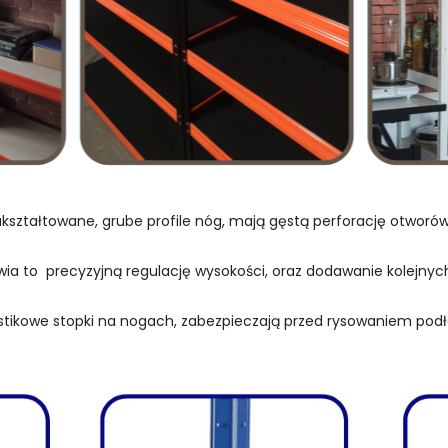
kształtowane, grube profile nóg, mają gęstą perforację otwor
wia to precyzyjną regulację wysokości, oraz dodawanie kolejnych
stikowe stopki na nogach, zabezpieczają przed rysowaniem podł