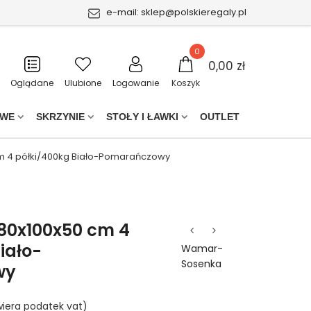
e-mail:
sklep@polskieregaly.pl
0
0,00 zł
Oglądane
Ulubione
Logowanie
Koszyk
OWE
SKRZYNIE
STOŁY I ŁAWKI
OUTLET
cm 4 półki/400kg Biało-Pomarańczowy
180x100x50 cm 4
iało-
Wamar-
Sosenka
wy
iera podatek vat)