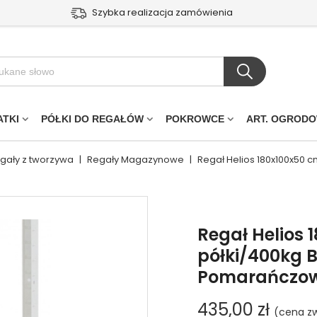
Szybka realizacja zamówienia
ATKI
PÓŁKI DO REGAŁÓW
POKROWCE
ART. OGROD
egały z tworzywa
|
Regały Magazynowe
|
Regał Helios 180x100x50 
Regał Helios 
półki/400kg B
Pomarańczo
435,00 zł
(cena zw