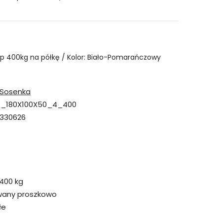
4p 400kg na półkę / Kolor: Biało-Pomarańczowy
Sosenka
_180X100X50_4_400
330626
400 kg
wany proszkowo
łe