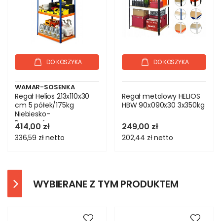
DO KOSZYKA
DO KOSZYKA
WAMAR-SOSENKA
Regał Helios 213x110x30
Regał metalowy HELIOS
cm 5 półek/175kg
HBW 90x090x30 3x350kg
Niebiesko-
Pomarańczowy
414,00 zł
249,00 zł
336,59 zł
netto
202,44 zł
netto
WYBIERANE Z TYM PRODUKTEM