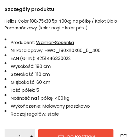
Szczegóły produktu
Helios Color 180x75x30 5p 400kg na półkę / Kolor: Biało-
Pomarańczowy (kolor nogi - kolor półki)
Producent:
Wamar-Sosenka
Nr katalogowy:
HWO_180X110X60_5_400
EAN (GTIN):
4251446330022
Wysokość:
180 cm
Szerokość:
110 cm
Głębokość:
60 cm
Ilość półek:
5
Nośność na 1 półkę:
400 kg
Wykończenie:
Malowany proszkowo
Rodzaj regałów:
stałe
-
+
DO KOSZYKA