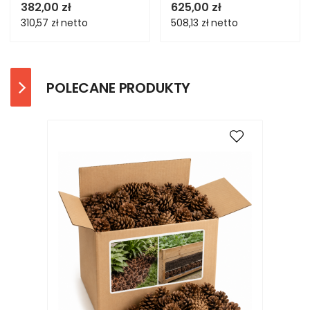
180x100x30cm 4Px400kg
6Px275kg MOCNY POLSKI
382,00 zł
625,00 zł
310,57 zł
netto
508,13 zł
netto
POLECANE PRODUKTY