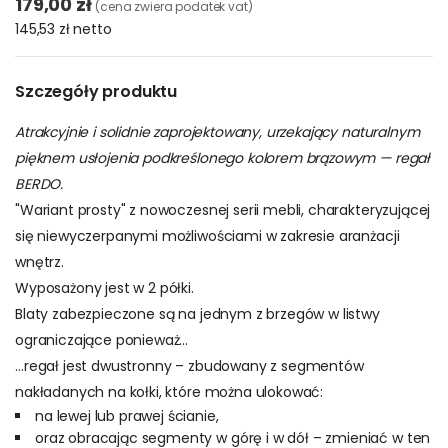
179,00 zł
(cena zwiera podatek vat)
145,53 zł
netto
Szczegóły produktu
Atrakcyjnie i solidnie zaprojektowany, urzekający naturalnym
pięknem usłojenia podkreślonego kolorem brązowym — regał
BERDO.
"Wariant prosty" z nowoczesnej serii mebli, charakteryzującej
się niewyczerpanymi możliwościami w zakresie aranżacji
wnętrz.
Wyposażony jest w 2 półki.
Blaty zabezpieczone są na jednym z brzegów w listwy
ograniczające ponieważ...
…regał jest dwustronny – zbudowany z segmentów
nakładanych na kołki, które można ulokować:
na lewej lub prawej ścianie,
oraz obracając segmenty w górę i w dół – zmieniać w ten