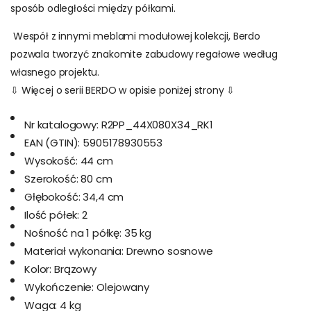
sposób odległości między półkami.
Wespół z innymi meblami modułowej kolekcji, Berdo
pozwala tworzyć znakomite zabudowy regałowe według
własnego projektu.
⇩ Więcej o serii BERDO w opisie poniżej strony ⇩
Nr katalogowy:
R2PP_44X080X34_RK1
EAN (GTIN):
5905178930553
Wysokość:
44 cm
Szerokość:
80 cm
Głębokość:
34,4 cm
Ilość półek:
2
Nośność na 1 półkę:
35 kg
Materiał wykonania:
Drewno sosnowe
Kolor:
Brązowy
Wykończenie:
Olejowany
Waga:
4 kg