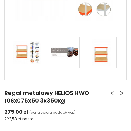
Regał metalowy HELIOS HWO
106x075x50 3x350kg
275,00 zł
(cena zwiera podatek vat)
223,58 zł
netto