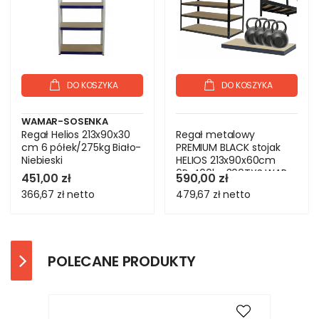
DO KOSZYKA
DO KOSZYKA
WAMAR-SOSENKA
Regał Helios 213x90x30
Regał metalowy
cm 6 półek/275kg Biało-
PREMIUM BLACK stojak
Niebieski
HELIOS 213x90x60cm
6Px400kg 300TYS WAR
451,00 zł
590,00 zł
366,67 zł
netto
479,67 zł
netto
POLECANE PRODUKTY