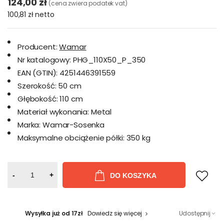
124,00 zł
(cena zwiera podatek vat)
100,81 zł
netto
Producent:
Wamar
Nr katalogowy:
PHG_110X50_P_350
EAN (GTIN):
4251446391559
Szerokość:
50 cm
Głębokość:
110 cm
Materiał wykonania:
Metal
Marka:
Wamar-Sosenka
Maksymalne obciążenie półki:
350 kg
-
+
DO KOSZYKA
Wysyłka już od 17zł
Dowiedz się więcej
Udostępnij