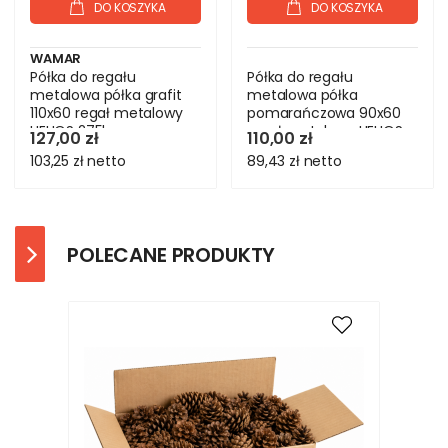
DO KOSZYKA
DO KOSZYKA
WAMAR
Półka do regału
Półka do regału
metalowa półka grafit
metalowa półka
110x60 regał metalowy
pomarańczowa 90x60
HELIOS 275kg
regał metalowy HELIOS
127,00 zł
110,00 zł
275
103,25 zł
netto
89,43 zł
netto
POLECANE PRODUKTY