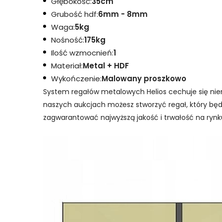
Głębokość:
35cm
Grubość hdf:
6mm - 8mm
Waga:
5kg
Nośność:
175kg
Ilość wzmocnień:
1
Materiał:
Metal + HDF
Wykończenie:
Malowany proszkowo
System regałów metalowych Helios cechuje się ni
naszych aukcjach możesz stworzyć regał, który bę
zagwarantować najwyższą jakość i trwałość na rynku