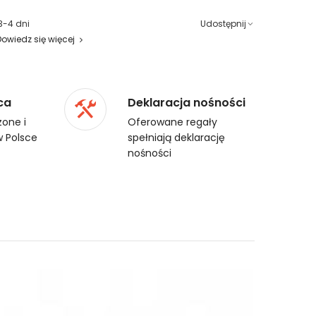
3-4 dni
Udostępnij
Dowiedz się więcej
ca
Deklaracja nośności
one i
Oferowane regały
 Polsce
spełniają deklarację
nośności