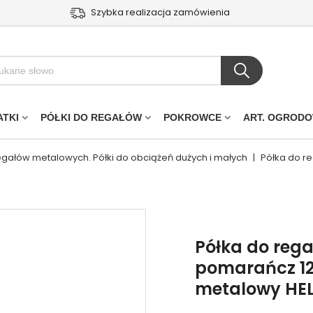
Szybka realizacja zamówienia
ATKI
PÓŁKI DO REGAŁÓW
POKROWCE
ART. OGROD
regałów metalowych. Półki do obciążeń dużych i małych
|
Półka do r
Półka do reg
pomarańcz 12
metalowy HEL