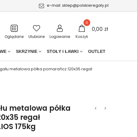
e-mail:
sklep@polskieregaly.pl
0
0,00 zł
Oglądane
Ulubione
Logowanie
Koszyk
OWE
SKRZYNIE
STOŁY I ŁAWKI
OUTLET
egału metalowa półka pomarańcz 120x35 regał
ału metalowa półka
0x35 regał
IOS 175kg