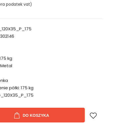
era podatek vat)
_120X35_P_175
302146
175 kg
Metal
nka
ie półki:
175 kg
_120X35_P_175
DO KOSZYKA