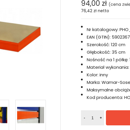
94,00 zł
(cena zwi
76,42 zł
netto
Nr katalogowy:
PHO
EAN (GTIN):
5902367
Szerokość:
120 cm
Głębokość:
35 cm
Nośność na 1 półkę:
Materiał wykonania:
Kolor:
inny
Marka:
Wamar-Sose
Maksymalne obciążen
Kod producenta:
HO
-
+