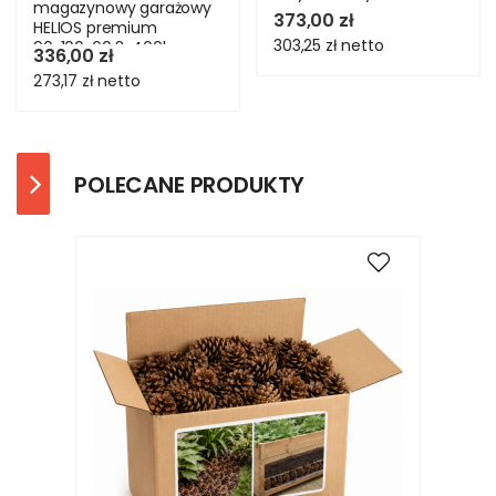
magazynowy garażowy
373,00 zł
HELIOS premium
303,25 zł
netto
90x100x60 3x400kg
336,00 zł
273,17 zł
netto
POLECANE PRODUKTY