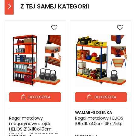
Z TEJ SAMEJ KATEGORII
DO KOSZYKA
DO KOSZYKA
WAMAR-SOSENKA
Regał metalowy
Regał metalowy HELIOS
magazynowy stojak
106x110x40cm 3Px175kg
HELIOS 213x110x40cm
6Px350kg 300TYS KOMB