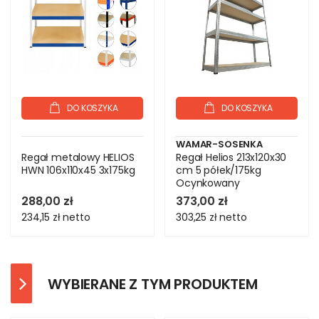
DO KOSZYKA
DO KOSZYKA
WAMAR-SOSENKA
Regał metalowy HELIOS
Regał Helios 213x120x30
HWN 106x110x45 3x175kg
cm 5 półek/175kg
Ocynkowany
288,00 zł
373,00 zł
234,15 zł
netto
303,25 zł
netto
WYBIERANE Z TYM PRODUKTEM