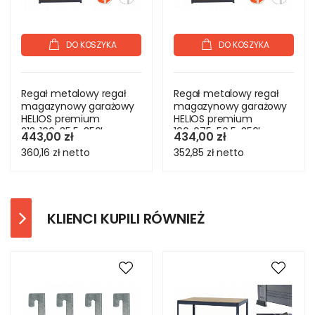
DO KOSZYKA
DO KOSZYKA
Regał metalowy regał
Regał metalowy regał
magazynowy garażowy
magazynowy garażowy
HELIOS premium
HELIOS premium
213x100x35 5x350kg
196x075x50 5x350kg
443,00 zł
434,00 zł
360,16 zł
netto
352,85 zł
netto
KLIENCI KUPILI RÓWNIEŻ