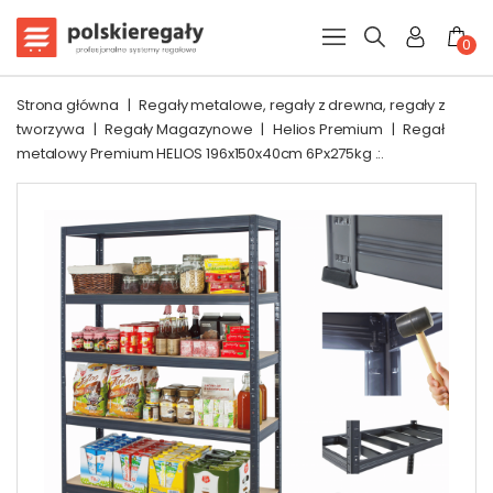
0
Strona główna
|
Regały metalowe, regały z drewna, regały z
tworzywa
|
Regały Magazynowe
|
Helios Premium
|
Regał
metalowy Premium HELIOS 196x150x40cm 6Px275kg .:.