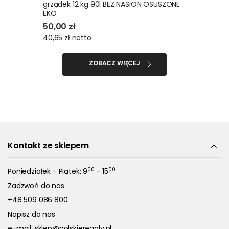
grządek 12 kg 90l BEZ NASION OSUSZONE
EKO
50,00 zł
40,65 zł
netto
ZOBACZ WIĘCEJ
Kontakt ze sklepem
00
00
Poniedziałek - Piątek: 9
- 15
Zadzwoń do nas
+48 509 086 800
Napisz do nas
e-mail:
sklep@polskieregaly.pl