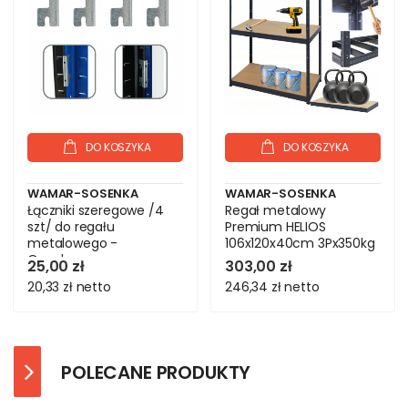
DO KOSZYKA
DO KOSZYKA
WAMAR-SOSENKA
WAMAR-SOSENKA
Łączniki szeregowe /4
Regał metalowy
szt/ do regału
Premium HELIOS
metalowego -
106x120x40cm 3Px350kg
Ocynkowane
25,00 zł
303,00 zł
20,33 zł
netto
246,34 zł
netto
POLECANE PRODUKTY