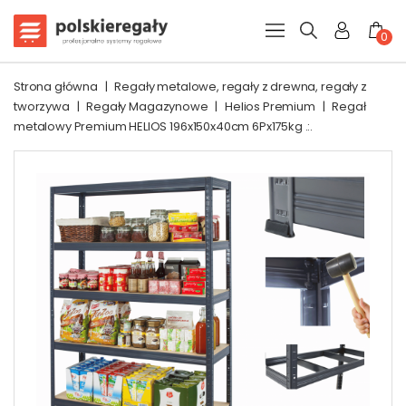
0
Strona główna
|
Regały metalowe, regały z drewna, regały z
tworzywa
|
Regały Magazynowe
|
Helios Premium
|
Regał
metalowy Premium HELIOS 196x150x40cm 6Px175kg .:.