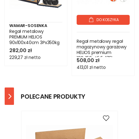
DO KOSZYKA
WAMAR-SOSENKA
Regał metalowy
PREMIUM HELIOS
Regał metalowy regał
90x100x40cm 3Px350kg
magazynowy garażowy
282,00 zł
HELIOS premium
229,27 zł
netto
180x150x45 5x175kg
508,00 zł
413,01 zł
netto
POLECANE PRODUKTY