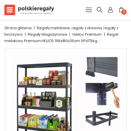
0
Strona główna
|
Regały metalowe, regały z drewna, regały z
tworzywa
|
Regały Magazynowe
|
Helios Premium
|
Regał
metalowy Premium HELIOS 196x180x35cm 5Px175kg .:.