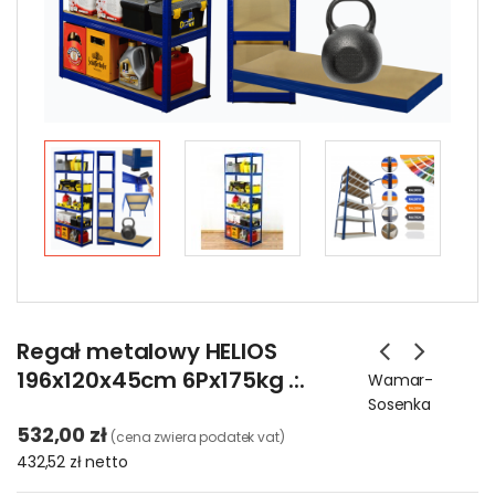
Regał metalowy HELIOS
196x120x45cm 6Px175kg .:.
Wamar-
Sosenka
532,00 zł
(cena zwiera podatek vat)
432,52 zł
netto