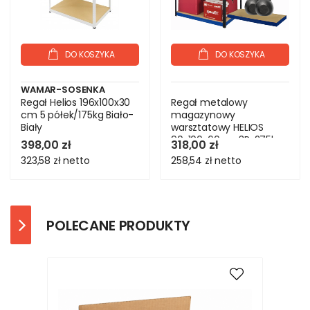
DO KOSZYKA
DO KOSZYKA
WAMAR-SOSENKA
Regał Helios 196x100x30
Regał metalowy
cm 5 półek/175kg Biało-
magazynowy
Biały
warsztatowy HELIOS
90x100x60cm 3Px275kg
398,00 zł
318,00 zł
SOLIDNY
323,58 zł
netto
258,54 zł
netto
POLECANE PRODUKTY