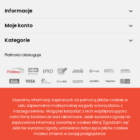
Informacje
Moje konto
Kategorie
Płatności obsługuje
Używamy informacji zapisanych za pomocą plików cookies w
celu zapewnienia maksymalnej wygody w korzystaniu z
naszego serwisu. Mogą też korzystać z nich współpracujące z
Ostatnio ocenione
nami firmy badawcze oraz reklamowe. Jeżeli wyrażasz zgodę na
zapisywanie informacji zawartej w cookies kliknij 'Zgadzam się'
Jeśli nie wyrażasz zgody, ustawienia dotyczące plików cookies
możesz zmienić w swojej przeglądarce.
© 2026
www.polskieregaly.pl
|
Wszystkie prawa zastrzeżone