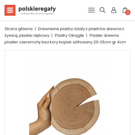
0
Strona główna
|
Drewniane plastry i blaty z plastrów drewna z
żywicą, plaster dębowy
|
Plastry Okrągłe
|
Plaster drewna
plaster czeremchy bez kory krążek szlifowany 20-25cm gr.4cm