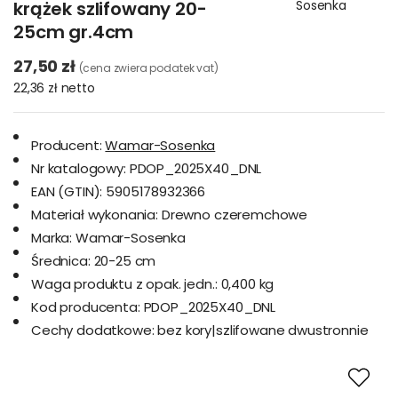
krążek szlifowany 20-
Sosenka
25cm gr.4cm
27,50 zł
(cena zwiera podatek vat)
22,36 zł
netto
Producent:
Wamar-Sosenka
Nr katalogowy:
PDOP_2025X40_DNL
EAN (GTIN):
5905178932366
Materiał wykonania:
Drewno czeremchowe
Marka:
Wamar-Sosenka
Średnica:
20-25 cm
Waga produktu z opak. jedn.:
0,400 kg
Kod producenta:
PDOP_2025X40_DNL
Cechy dodatkowe:
bez kory|szlifowane dwustronnie