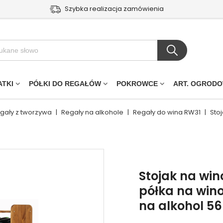
Szybka realizacja zamówienia
ATKI
PÓŁKI DO REGAŁÓW
POKROWCE
ART. OGROD
egały z tworzywa
|
Regały na alkohole
|
Regały do wina RW31
|
Sto
Stojak na win
półka na wino
na alkohol 5