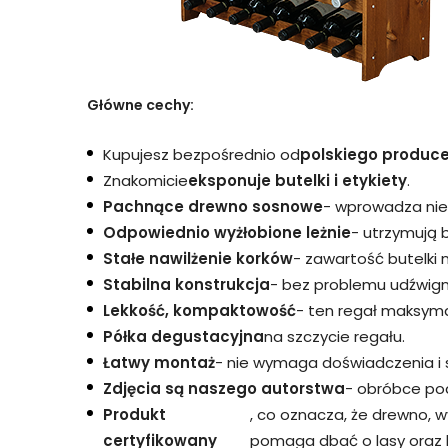
Główne cechy:
Kupujesz bezpośrednio od
polskiego produc
Znakomicie
eksponuje butelki i etykiety
.
Pachnące drewno sosnowe
- wprowadza nie
Odpowiednio wyżłobione leżnie
- utrzymują b
Stałe nawilżenie korków
- zawartość butelki n
Stabilna konstrukcja
- bez problemu udźwigni
Lekkość, kompaktowość
- ten regał maksyma
Półka degustacyjna
na szczycie regału.
Łatwy montaż
- nie wymaga doświadczenia i 
Zdjęcia są naszego autorstwa
- obróbce pod
Produkt
, co oznacza, że drewno, 
certyfikowany
pomaga dbać o lasy oraz l