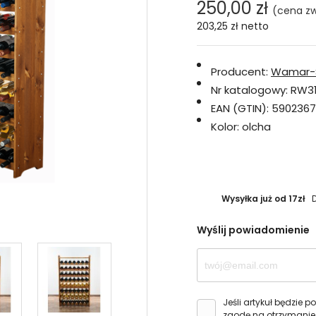
250,00 zł
(cena zw
203,25 zł
netto
Producent:
Wamar-
Nr katalogowy:
RW3
EAN (GTIN):
5902367
Kolor:
olcha
Wysyłka już od 17zł
Wyślij powiadomienie
Jeśli artykuł będzie
zgodę na otrzymanie