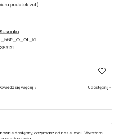
iera podatek vat)
Sosenka
1_56P_O_OL_K1
383121
Dowiedz się więcej
Udostępnij
 ponownie dostępny, otrzymasz od nas e-mail. Wyrażam
 powiadomienia.