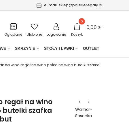
e-mail:
sklep@polskieregaly.pl
0
0,00 zł
Oglądane
Ulubione
Logowanie
Koszyk
OWE
SKRZYNIE
STOŁY I ŁAWKI
OUTLET
jak na wino regał na wino półka na wino butelki szafka
o regał na wino
 butelki szafka
Wamar-
Sosenka
6but