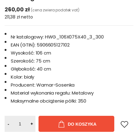
260,00 zł
(cena zwiera podatek vat)
211,38 zł
netto
Nr katalogowy:
HWG_106X075X40_3_300
EAN (GTIN):
5906605127102
Wysokość:
106 cm
Szerokość:
75 cm
Głębokość:
40 cm
Kolor:
bialy
Producent:
Wamar-Sosenka
Materiał wykonania regału:
Metalowy
Maksymalne obciążenie półki:
350
-
+
DO KOSZYKA