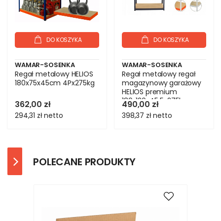
DO KOSZYKA
DO KOSZYKA
WAMAR-SOSENKA
WAMAR-SOSENKA
Regał metalowy HELIOS
Regał metalowy regał
180x75x45cm 4Px275kg
magazynowy garażowy
HELIOS premium
180x120x45 5x275kg
362,00 zł
490,00 zł
294,31 zł
netto
398,37 zł
netto
POLECANE PRODUKTY