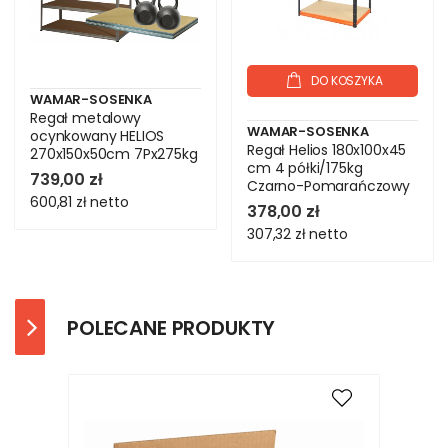
DO KOSZYKA
WAMAR-SOSENKA
Regał metalowy
WAMAR-SOSENKA
ocynkowany HELIOS
Regał Helios 180x100x45
270x150x50cm 7Px275kg
cm 4 półki/175kg
.:.
739,00 zł
Czarno-Pomarańczowy
600,81 zł
netto
378,00 zł
307,32 zł
netto
POLECANE PRODUKTY