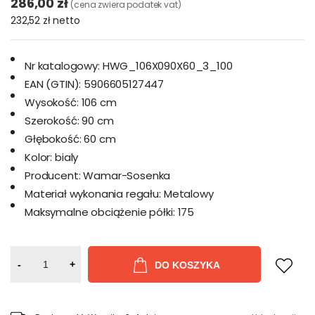
286,00 zł
(cena zwiera podatek vat)
232,52 zł
netto
Nr katalogowy:
HWG_106X090X60_3_100
EAN (GTIN):
5906605127447
Wysokość:
106 cm
Szerokość:
90 cm
Głębokość:
60 cm
Kolor:
bialy
Producent:
Wamar-Sosenka
Materiał wykonania regału:
Metalowy
Maksymalne obciążenie półki:
175
-
+
DO KOSZYKA