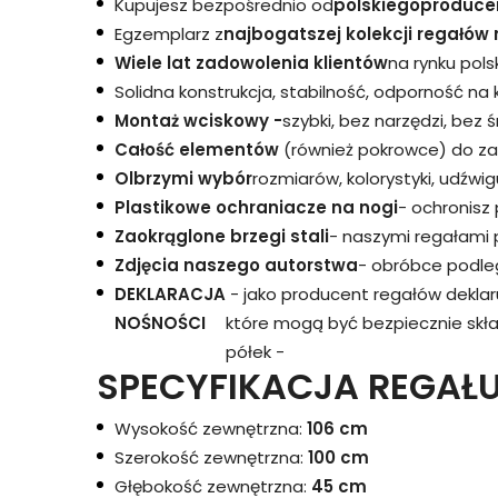
Kupujesz bezpośrednio od
polskiego
produce
Egzemplarz z
najbogatszej kolekcji regałów 
Wiele lat zadowolenia klientów
na rynku pols
Solidna konstrukcja, stabilność, odporność na
Montaż wciskowy -
szybki, bez narzędzi, bez 
Całość elementów
(również pokrowce) do za
Olbrzymi wybór
rozmiarów, kolorystyki, udźwigu
Plastikowe ochraniacze na nogi
- ochronisz
Zaokrąglone brzegi stali
- naszymi regałami 
Zdjęcia naszego autorstwa
- obróbce podleg
DEKLARACJA
- jako producent regałów dekla
NOŚNOŚCI
które mogą być bezpiecznie skł
półek -
SPECYFIKACJA REGAŁU
Wysokość zewnętrzna:
106 cm
Szerokość zewnętrzna:
100 cm
Głębokość zewnętrzna:
45 cm