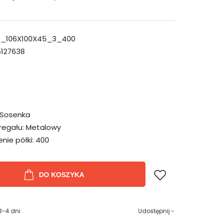
_106X100X45_3_400
127638
Sosenka
regału:
Metalowy
ie półki:
400
DO KOSZYKA
3-4 dni
Udostępnij