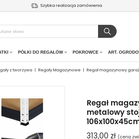
Szybka realizacja zamówienia
ATKI
PÓŁKI DO REGAŁÓW
POKROWCE
ART. OGROD
egały z tworzywa
|
Regały Magazynowe
|
Regał magazynowy garażo
Regał magaz
metalowy sto
106x100x45c
313,00 zł
(cena zwi