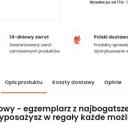
Wysyłka już od 17zł
14-dniowy zwrot
Polski dostaw
Gwarantowany zwrot
Produkty sprawdz
zamówionych produktów
dystrybuowane w
Opis produktu
Koszty dostawy
Opinie
lowy - egzemplarz z najbogatsze
wyposażysz w regały każde moż