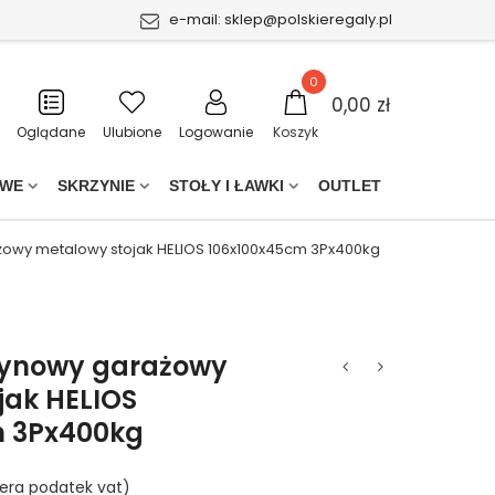
e-mail:
sklep@polskieregaly.pl
0
0,00 zł
Oglądane
Ulubione
Logowanie
Koszyk
OWE
SKRZYNIE
STOŁY I ŁAWKI
OUTLET
wy metalowy stojak HELIOS 106x100x45cm 3Px400kg
ynowy garażowy
jak HELIOS
m 3Px400kg
era podatek vat)