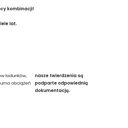
ęcy kombinacji!
ele lat.
ów ładunków,
nasze twierdzenia są
 suma obciążeń
podparte odpowiednią
dokumentacją.