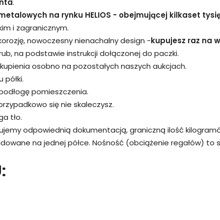
nta
.
metalowych na rynku HELIOS - obejmującej kilkaset tysi
kim i zagranicznym.
 korozję, nowoczesny nienachalny design -
kupujesz raz na wi
śrub, na podstawie instrukcji dołączonej do paczki.
kupienia osobno na pozostałych naszych aukcjach.
 półki.
 podłogę pomieszczenia.
przypadkowo się nie skaleczysz.
a tło.
rujemy odpowiednią dokumentacją, graniczną ilość kilogram
adowane na jednej półce. Nośność (obciążenie regałów) to
: