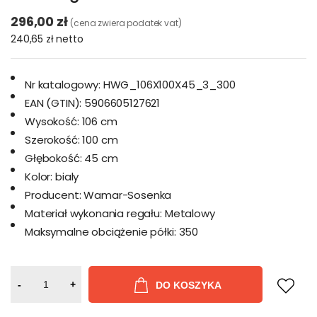
296,00 zł
(cena zwiera podatek vat)
240,65 zł
netto
Nr katalogowy:
HWG_106X100X45_3_300
EAN (GTIN):
5906605127621
Wysokość:
106 cm
Szerokość:
100 cm
Głębokość:
45 cm
Kolor:
bialy
Producent:
Wamar-Sosenka
Materiał wykonania regału:
Metalowy
Maksymalne obciążenie półki:
350
-
+
DO KOSZYKA