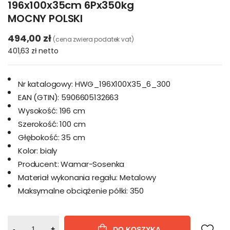
196x100x35cm 6Px350kg
MOCNY POLSKI
494,00 zł
(cena zwiera podatek vat)
401,63 zł
netto
Nr katalogowy:
HWG_196X100X35_6_300
EAN (GTIN):
5906605132663
Wysokość:
196 cm
Szerokość:
100 cm
Głębokość:
35 cm
Kolor:
bialy
Producent:
Wamar-Sosenka
Materiał wykonania regału:
Metalowy
Maksymalne obciążenie półki:
350
-
+
DO KOSZYKA