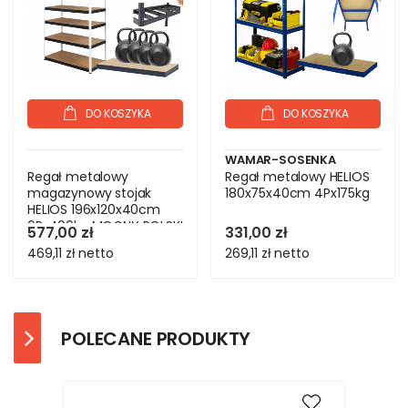
DO KOSZYKA
DO KOSZYKA
WAMAR-SOSENKA
Regał metalowy
Regał metalowy HELIOS
magazynowy stojak
180x75x40cm 4Px175kg
HELIOS 196x120x40cm
6Px400kg MOCNY POLSKI
577,00 zł
331,00 zł
469,11 zł
netto
269,11 zł
netto
POLECANE PRODUKTY