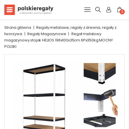
0
Strona główna
|
Regały metalowe, regały z drewna, regały z
tworzywa
|
Regały Magazynowe
|
Regał metalowy
magazynowy stojak HELIOS 196x100x35cm 6Px350kg MOCNY
POLSKI