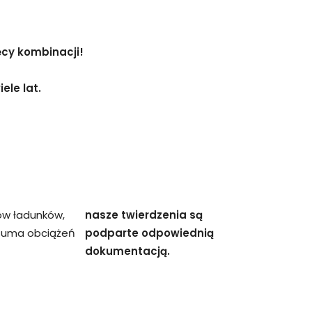
ęcy kombinacji!
ele lat.
ów ładunków,
nasze twierdzenia są
 suma obciążeń
podparte odpowiednią
dokumentacją.