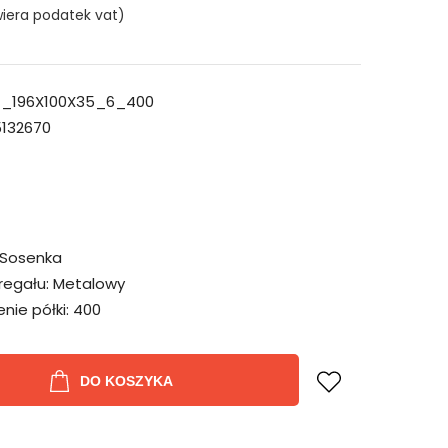
iera podatek vat)
_196X100X35_6_400
132670
Sosenka
regału:
Metalowy
ie półki:
400
DO KOSZYKA