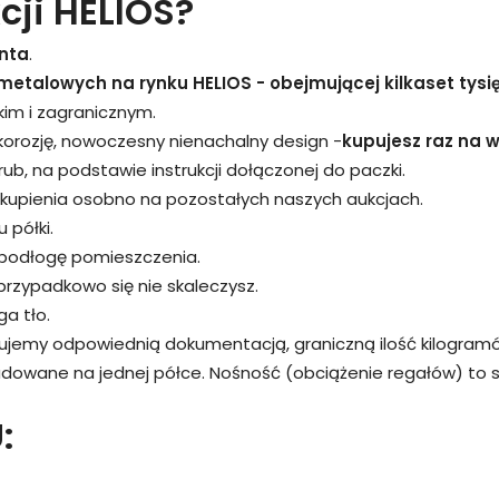
cji HELIOS?
nta
.
metalowych na rynku HELIOS - obejmującej kilkaset tysi
kim i zagranicznym.
 korozję, nowoczesny nienachalny design -
kupujesz raz na wi
śrub, na podstawie instrukcji dołączonej do paczki.
kupienia osobno na pozostałych naszych aukcjach.
 półki.
 podłogę pomieszczenia.
przypadkowo się nie skaleczysz.
a tło.
rujemy odpowiednią dokumentacją, graniczną ilość kilogram
adowane na jednej półce. Nośność (obciążenie regałów) to
: