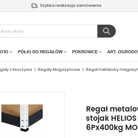
Szybka realizacja zamówienia
ATKI
PÓŁKI DO REGAŁÓW
POKROWCE
ART. OGROD
egały z tworzywa
|
Regały Magazynowe
|
Regał metalowy magazyn
Regał metal
stojak HELIO
6Px400kg MO