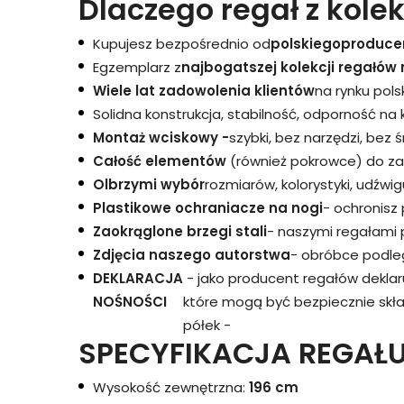
Dlaczego regał z kolek
Kupujesz bezpośrednio od
polskiego
produce
Egzemplarz z
najbogatszej kolekcji regałów 
Wiele lat zadowolenia klientów
na rynku pols
Solidna konstrukcja, stabilność, odporność na
Montaż wciskowy -
szybki, bez narzędzi, bez 
Całość elementów
(również pokrowce) do za
Olbrzymi wybór
rozmiarów, kolorystyki, udźwigu
Plastikowe ochraniacze na nogi
- ochronisz
Zaokrąglone brzegi stali
- naszymi regałami 
Zdjęcia naszego autorstwa
- obróbce podleg
DEKLARACJA
- jako producent regałów dekla
NOŚNOŚCI
które mogą być bezpiecznie skł
półek -
SPECYFIKACJA REGAŁU
Wysokość zewnętrzna:
196 cm