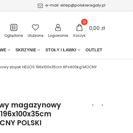
e-mail:
sklep@polskieregaly.pl
0
0,00 zł
Oglądane
Ulubione
Logowanie
Koszyk
OWE
SKRZYNIE
STOŁY I ŁAWKI
OUTLET
owy stojak HELIOS 196x100x35cm 6Px400kg MOCNY
owy magazynowy
S 196x100x35cm
CNY POLSKI