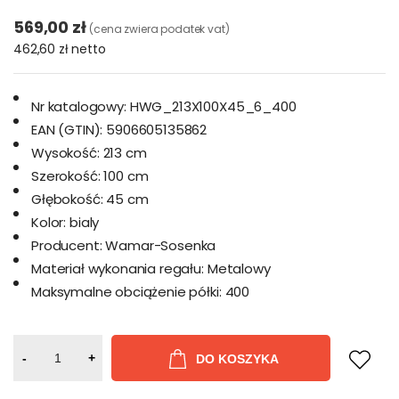
569,00 zł
(cena zwiera podatek vat)
462,60 zł
netto
Nr katalogowy:
HWG_213X100X45_6_400
EAN (GTIN):
5906605135862
Wysokość:
213 cm
Szerokość:
100 cm
Głębokość:
45 cm
Kolor:
bialy
Producent:
Wamar-Sosenka
Materiał wykonania regału:
Metalowy
Maksymalne obciążenie półki:
400
-
+
DO KOSZYKA