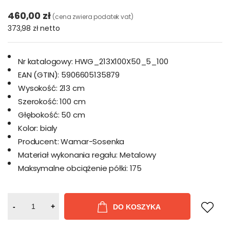
460,00 zł
(cena zwiera podatek vat)
373,98 zł
netto
Nr katalogowy:
HWG_213X100X50_5_100
EAN (GTIN):
5906605135879
Wysokość:
213 cm
Szerokość:
100 cm
Głębokość:
50 cm
Kolor:
bialy
Producent:
Wamar-Sosenka
Materiał wykonania regału:
Metalowy
Maksymalne obciążenie półki:
175
-
+
DO KOSZYKA