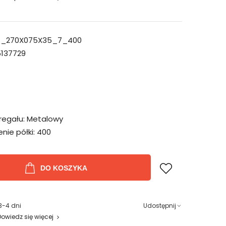
_270X075X35_7_400
137729
regału:
Metalowy
ie półki:
400
DO KOSZYKA
3-4 dni
Udostępnij
Dowiedz się więcej