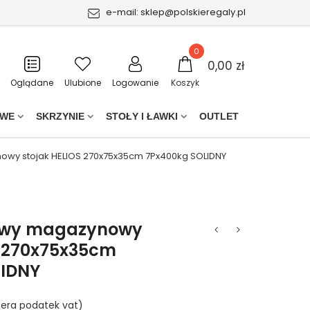
e-mail:
sklep@polskieregaly.pl
0
0,00 zł
Oglądane
Ulubione
Logowanie
Koszyk
OWE
SKRZYNIE
STOŁY I ŁAWKI
OUTLET
wy stojak HELIOS 270x75x35cm 7Px400kg SOLIDNY
owy magazynowy
S 270x75x35cm
LIDNY
iera podatek vat)