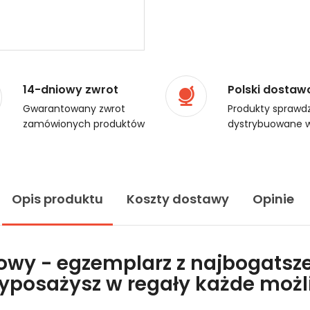
14-dniowy zwrot
Polski dostaw
Gwarantowany zwrot
Produkty sprawdz
zamówionych produktów
dystrybuowane w
Opis produktu
Koszty dostawy
Opinie
lowy - egzemplarz z najbogatsze
wyposażysz w regały każde moż