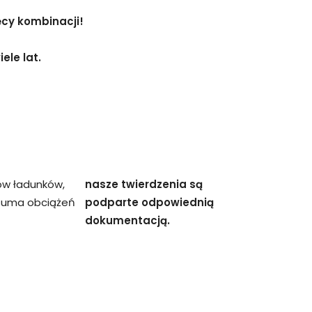
ęcy kombinacji!
ele lat.
ów ładunków,
nasze twierdzenia są
 suma obciążeń
podparte odpowiednią
dokumentacją.