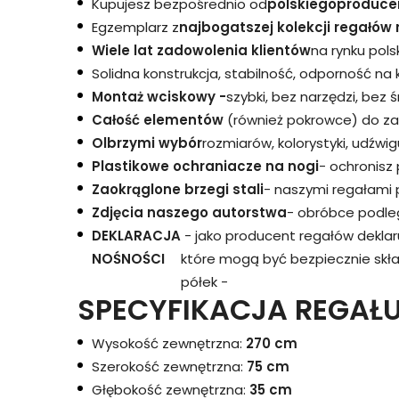
Kupujesz bezpośrednio od
polskiego
produce
Egzemplarz z
najbogatszej kolekcji regałów 
Wiele lat zadowolenia klientów
na rynku pols
Solidna konstrukcja, stabilność, odporność na
Montaż wciskowy -
szybki, bez narzędzi, bez 
Całość elementów
(również pokrowce) do za
Olbrzymi wybór
rozmiarów, kolorystyki, udźwigu
Plastikowe ochraniacze na nogi
- ochronisz
Zaokrąglone brzegi stali
- naszymi regałami 
Zdjęcia naszego autorstwa
- obróbce podleg
DEKLARACJA
- jako producent regałów dekla
NOŚNOŚCI
które mogą być bezpiecznie skł
półek -
SPECYFIKACJA REGAŁU
Wysokość zewnętrzna:
270 cm
Szerokość zewnętrzna:
75 cm
Głębokość zewnętrzna:
35 cm