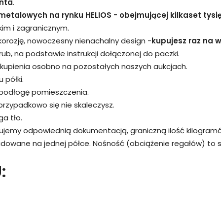
nta
.
metalowych na rynku HELIOS - obejmującej kilkaset tysi
kim i zagranicznym.
 korozję, nowoczesny nienachalny design -
kupujesz raz na wi
śrub, na podstawie instrukcji dołączonej do paczki.
kupienia osobno na pozostałych naszych aukcjach.
 półki.
 podłogę pomieszczenia.
przypadkowo się nie skaleczysz.
a tło.
rujemy odpowiednią dokumentacją, graniczną ilość kilogram
adowane na jednej półce. Nośność (obciążenie regałów) to
: