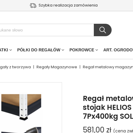
Szybka realizacja zamówienia
ATKI
PÓŁKI DO REGAŁÓW
POKROWCE
ART. OGROD
egały z tworzywa
|
Regały Magazynowe
|
Regał metalowy magazyno
Regał metal
stojak HELIO
7Px400kg SO
581,00 zł
(cena zw