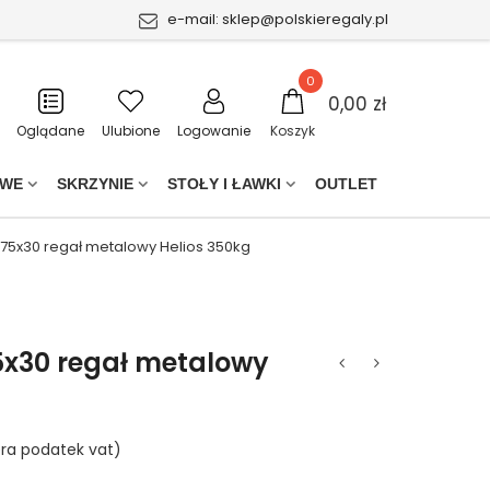
e-mail:
sklep@polskieregaly.pl
0
0,00 zł
Oglądane
Ulubione
Logowanie
Koszyk
OWE
SKRZYNIE
STOŁY I ŁAWKI
OUTLET
 75x30 regał metalowy Helios 350kg
5x30 regał metalowy
ra podatek vat)