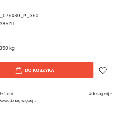
_075X30_P_350
385121
350 kg
DO KOSZYKA
3-4 dni
Udostępnij
Dowiedz się więcej