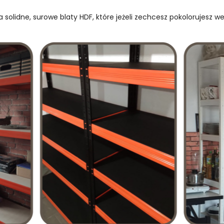
 solidne, surowe blaty HDF, które jeżeli zechcesz pokolorujesz w