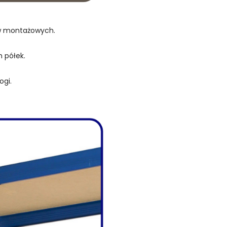
ów montażowych.
 półek.
ogi.