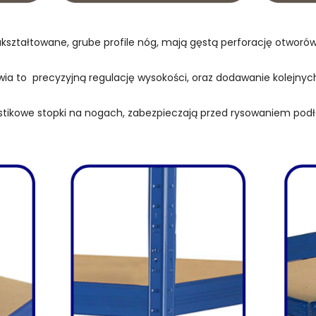
kształtowane, grube profile nóg, mają gęstą perforację otwor
wia to precyzyjną regulację wysokości, oraz dodawanie kolejnych
stikowe stopki na nogach, zabezpieczają przed rysowaniem podł