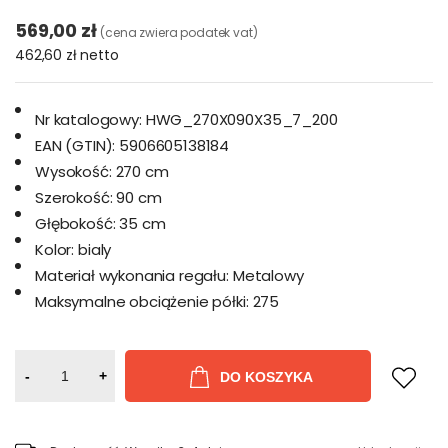
569,00 zł
(cena zwiera podatek vat)
462,60 zł
netto
Nr katalogowy:
HWG_270X090X35_7_200
EAN (GTIN):
5906605138184
Wysokość:
270 cm
Szerokość:
90 cm
Głębokość:
35 cm
Kolor:
bialy
Materiał wykonania regału:
Metalowy
Maksymalne obciążenie półki:
275
-
+
DO KOSZYKA